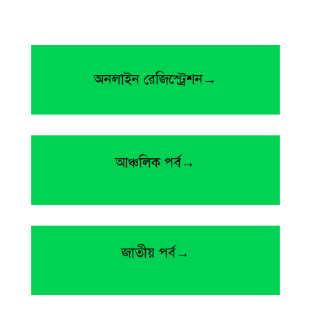
অনলাইন রেজিস্ট্রেশন→
আঞ্চলিক পর্ব→
জাতীয় পর্ব→